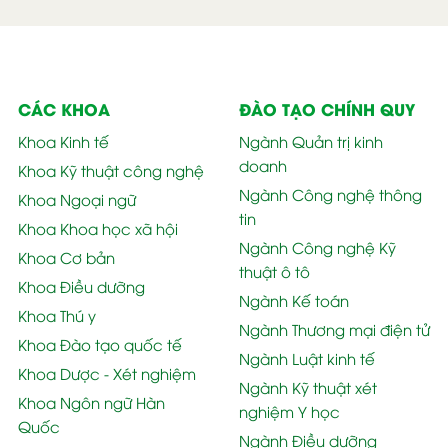
CÁC KHOA
ĐÀO TẠO CHÍNH QUY
Khoa Kinh tế
Ngành Quản trị kinh
doanh
Khoa Kỹ thuật công nghệ
Ngành Công nghệ thông
Khoa Ngoại ngữ
tin
Khoa Khoa học xã hội
Ngành Công nghệ Kỹ
Khoa Cơ bản
thuật ô tô
Khoa Điều dưỡng
Ngành Kế toán
Khoa Thú y
Ngành Thương mại điện tử
Khoa Đào tạo quốc tế
Ngành Luật kinh tế
Khoa Dược - Xét nghiệm
Ngành Kỹ thuật xét
Khoa Ngôn ngữ Hàn
nghiệm Y học
Quốc
Ngành Điều dưỡng