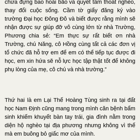
chứa đựng bao hoài bão và quyết tâm thoát nghèo,
thay đổi cuộc sống. Cầm tờ giấy đăng ký vào
trường Đại học Đông Đô và biết được rằng mình sẽ
nhận được sự giúp đỡ vô cùng lớn từ nhà Trường,
Phương chia sẻ: “Em thực sự rất biết ơn nhà
Trường, chú Năng, cô Hồng cùng tất cả các đơn vị
tổ chức đã hỗ trợ em để em có thể tiếp tục được đi
học, em xin hứa sẽ nỗ lực học tập thật tốt để không
phụ lòng của mẹ, cô chú và nhà trường.”
Thứ hai là em Lại Thế Hoàng Tùng sinh ra tại đất
học Nam Định cũng mang trong mình căn bệnh bẩm
sinh khiếm khuyết bàn tay trái, gia đình nằm trong
diện hộ nghèo tại địa phương nhưng không vì thế
mà em buông bỏ giấc mơ của mình.