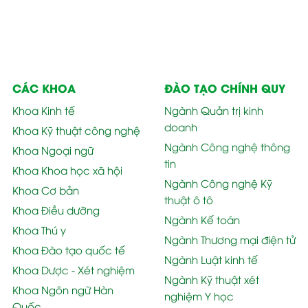
CÁC KHOA
ĐÀO TẠO CHÍNH QUY
Khoa Kinh tế
Ngành Quản trị kinh
doanh
Khoa Kỹ thuật công nghệ
Ngành Công nghệ thông
Khoa Ngoại ngữ
tin
Khoa Khoa học xã hội
Ngành Công nghệ Kỹ
Khoa Cơ bản
thuật ô tô
Khoa Điều dưỡng
Ngành Kế toán
Khoa Thú y
Ngành Thương mại điện tử
Khoa Đào tạo quốc tế
Ngành Luật kinh tế
Khoa Dược - Xét nghiệm
Ngành Kỹ thuật xét
Khoa Ngôn ngữ Hàn
nghiệm Y học
Quốc