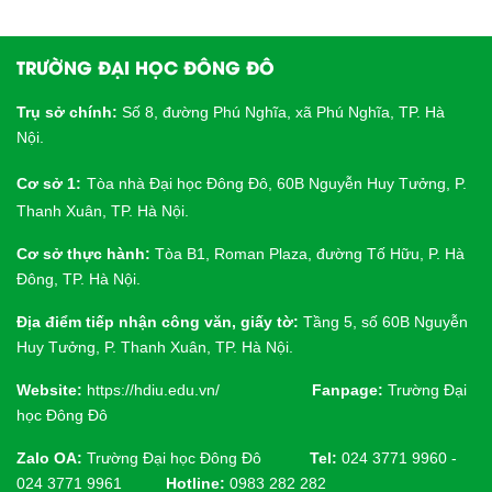
TRƯỜNG ĐẠI HỌC ĐÔNG ĐÔ
Trụ sở chính:
Số 8, đường Phú Nghĩa, xã Phú Nghĩa, TP. Hà
Nội.
Cơ sở 1:
Tòa nhà Đại học Đông Đô, 60B Nguyễn Huy Tưởng, P.
Thanh Xuân, TP. Hà Nội.
Cơ sở thực hành:
Tòa B1, Roman Plaza, đường Tố Hữu, P. Hà
Đông, TP. Hà Nội.
Địa điểm tiếp nhận công văn, giấy tờ:
Tầng 5, số 60B Nguyễn
Huy Tưởng, P. Thanh Xuân, TP. Hà Nội.
Website:
https://hdiu.edu.vn/
Fanpage:
Trường Đại
học Đông Đô
Zalo OA:
Trường Đại học Đông Đô
Tel:
024 3771 9960 -
024 3771 9961
Hotline:
0983 282 282