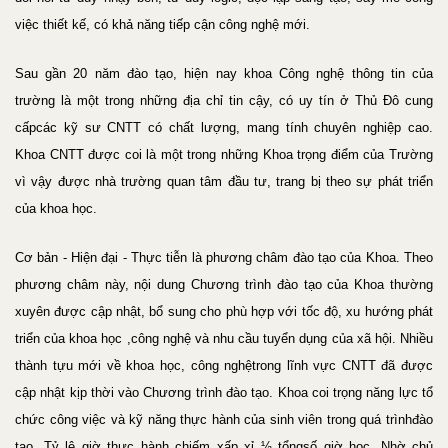
việc thiết kế, có khả năng tiếp cận công nghệ mới.
Sau gần 20 năm đào tạo, hiện nay khoa Công nghệ thông tin của
trường là một trong những địa chỉ tin cậy, có uy tín ở Thủ Đô cung
cấpcác kỹ sư CNTT có chất lượng, mang tính chuyên nghiệp cao.
Khoa CNTT được coi là một trong những Khoa trọng điểm của Trường
vì vậy được nhà trường quan tâm đầu tư, trang bị theo sự phát triển
của khoa học.
Cơ bản - Hiện đại - Thực tiễn là phương châm đào tạo của Khoa. Theo
phương châm này, nội dung Chương trình đào tạo của Khoa thường
xuyên được cập nhật, bổ sung cho phù hợp với tốc độ, xu hướng phát
triển của khoa học ,công nghệ và nhu cầu tuyển dụng của xã hội. Nhiều
thành tựu mới về khoa học, công nghệtrong lĩnh vực CNTT đã được
cập nhật kịp thời vào Chương trình đào tạo. Khoa coi trọng năng lực tổ
chức công việc và kỹ năng thực hành của sinh viên trong quá trìnhđào
tạo. Tỷ lệ giờ thực hành chiếm xấp xỉ ½ tổngsố giờ học. Nhờ chủ