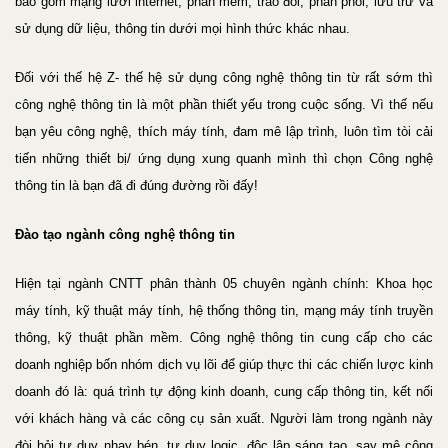
bao gồm mạng lưới internet, phần mềm, trao đổi, phân phối, lưu trữ và
sử dụng dữ liệu, thông tin dưới mọi hình thức khác nhau.
Đối với thế hệ Z- thế hệ sử dụng công nghệ thông tin từ rất sớm thì
công nghệ thông tin là một phần thiết yếu trong cuộc sống. Vì thế nếu
bạn yêu công nghệ, thích máy tính, đam mê lập trình, luôn tìm tòi cải
tiến những thiết bị/ ứng dụng xung quanh mình thì chọn Công nghệ
thông tin là bạn đã đi đúng đường rồi đấy!
Đào tạo ngành công nghệ thông tin
Hiện tại ngành CNTT phân thành 05 chuyên ngành chính: Khoa học
máy tính, kỹ thuật máy tính, hệ thống thông tin, mạng máy tính truyền
thông, kỹ thuật phần mềm. Công nghệ thông tin cung cấp cho các
doanh nghiệp bốn nhóm dịch vụ lõi để giúp thực thi các chiến lược kinh
doanh đó là: quá trình tự động kinh doanh, cung cấp thông tin, kết nối
với khách hàng và các công cụ sản xuất. Người làm trong ngành này
đòi hỏi tư duy nhạy bén, tư duy logic, độc lập sáng tạo, say mê công