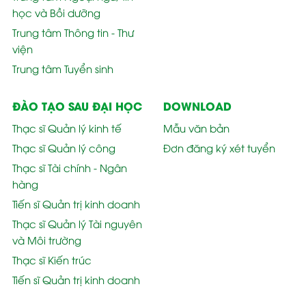
học và Bồi dưỡng
Trung tâm Thông tin - Thư
viện
Trung tâm Tuyển sinh
ĐÀO TẠO SAU ĐẠI HỌC
DOWNLOAD
Thạc sĩ Quản lý kinh tế
Mẫu văn bản
Thạc sĩ Quản lý công
Đơn đăng ký xét tuyển
Thạc sĩ Tài chính - Ngân
hàng
Tiến sĩ Quản trị kinh doanh
Thạc sĩ Quản lý Tài nguyên
và Môi trường
Thạc sĩ Kiến trúc
Tiến sĩ Quản trị kinh doanh